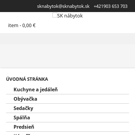
sknabytok@sknabytok.sk
+421903 653 703
item -
0,00 €
ÚVODNÁ STRÁNKA
Kuchyne a jedáleň
Obývačka
Sedačky
Spálňa
Predsieň