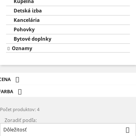
Kúpeľňa
Detská izba
Kancelária
Pohovky
Bytové doplnky
Oznamy

CENA

FARBA
Počet produktov: 4
Zoradiť podľa:
Dôležitosť
