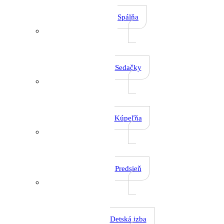
Spálňa
Sedačky
Kúpeľňa
Predsieň
Detská izba