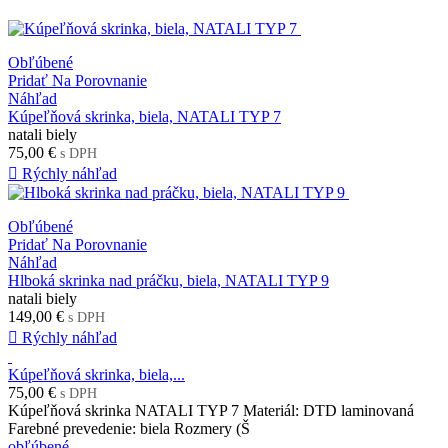
Obľúbené
Pridať Na Porovnanie
Náhľad
Kúpeľňová skrinka, biela, NATALI TYP 7
natali biely
75,00 €
s DPH

Rýchly náhľad
Obľúbené
Pridať Na Porovnanie
Náhľad
Hlboká skrinka nad práčku, biela, NATALI TYP 9
natali biely
149,00 €
s DPH

Rýchly náhľad
Kúpeľňová skrinka, biela,...
75,00 €
s DPH
Kúpeľňová skrinka NATALI TYP 7 Materiál: DTD laminovaná
Farebné prevedenie: biela Rozmery (Š
obľúbené