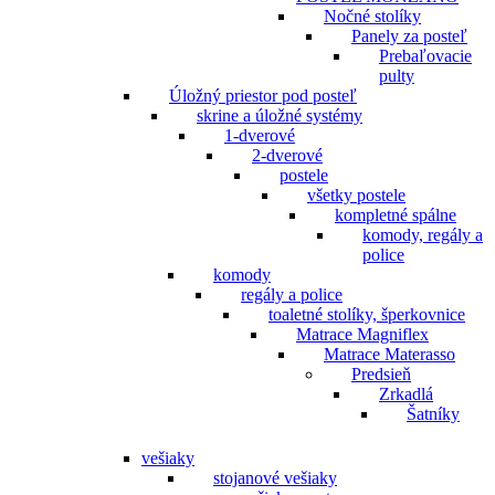
Nočné stolíky
Panely za posteľ
Prebaľovacie
pulty
Úložný priestor pod posteľ
skrine a úložné systémy
1-dverové
2-dverové
postele
všetky postele
kompletné spálne
komody, regály a
police
komody
regály a police
toaletné stolíky, šperkovnice
Matrace Magniflex
Matrace Materasso
Predsieň
Zrkadlá
Šatníky
vešiaky
stojanové vešiaky