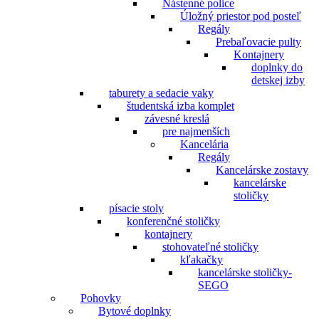
Nástenné police
Úložný priestor pod posteľ
Regály
Prebaľovacie pulty
Kontajnery
doplnky do
detskej izby
taburety a sedacie vaky
študentská izba komplet
závesné kreslá
pre najmenších
Kancelária
Regály
Kancelárske zostavy
kancelárske
stoličky
písacie stoly
konferenčné stoličky
kontajnery
stohovateľné stoličky
kľakačky
kancelárske stoličky-
SEGO
Pohovky
Bytové doplnky