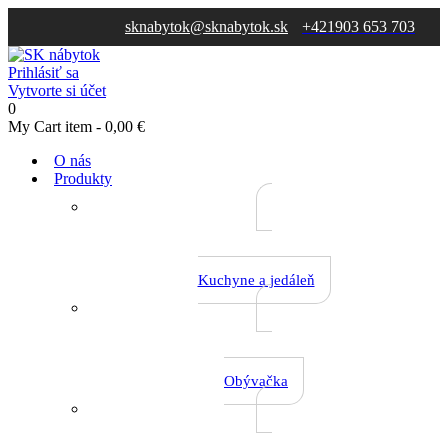
sknabytok@sknabytok.sk
+421903 653 703
Prihlásiť sa
Vytvorte si účet
0
My Cart
item -
0,00 €
O nás
Produkty
Kuchyne a jedáleň
Obývačka