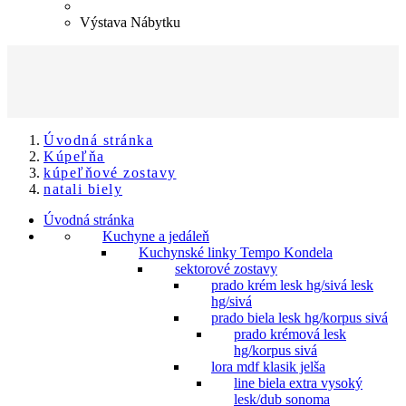
Výstava Nábytku
Úvodná stránka
Kúpeľňa
kúpeľňové zostavy
natali biely
Úvodná stránka
Kuchyne a jedáleň
Kuchynské linky Tempo Kondela
sektorové zostavy
prado krém lesk hg/sivá lesk
hg/sivá
prado biela lesk hg/korpus sivá
prado krémová lesk
hg/korpus sivá
lora mdf klasik jelša
line biela extra vysoký
lesk/dub sonoma