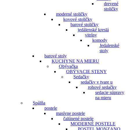
drevené
stoličky
moderné stoličky
kovové stoličky
barové stoličky
jedálenské kreslá
vitríny
komody
Jedalenské
stoly
barové stoly
KUCHYNE NA MIERU
Obývačka
OBÝVACIE STENY
Sedačky
sedačky v tvare u
rohové sedačky
sedacie súpravy
na mieru
Spálňa
postele
masívne postele
čalúnené postele
MODERNÉ POSTELE
POSTEL MONZANO