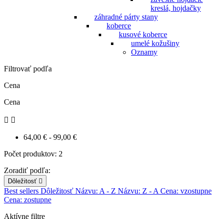
kreslá, hojdačky
záhradné párty stany
koberce
kusové koberce
umelé kožušiny
Oznamy
Filtrovať podľa
Cena
Cena


64,00 € - 99,00 €
Počet produktov: 2
Zoradiť podľa:
Dôležitosť

Best sellers
Dôležitosť
Názvu: A - Z
Názvu: Z - A
Cena: vzostupne
Cena: zostupne
Aktívne filtre