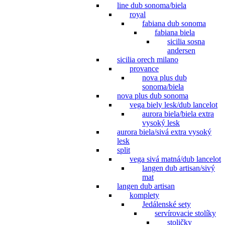
line dub sonoma/biela
royal
fabiana dub sonoma
fabiana biela
sicilia sosna
andersen
sicilia orech milano
provance
nova plus dub
sonoma/biela
nova plus dub sonoma
vega biely lesk/dub lancelot
aurora biela/biela extra
vysoký lesk
aurora biela/sivá extra vysoký
lesk
split
vega sivá matná/dub lancelot
langen dub artisan/sivý
mat
langen dub artisan
komplety
Jedálenské sety
servírovacie stolíky
stoličky