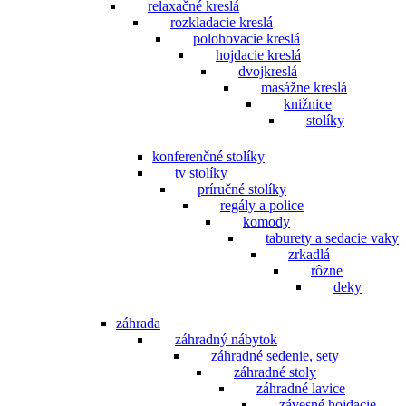
relaxačné kreslá
rozkladacie kreslá
polohovacie kreslá
hojdacie kreslá
dvojkreslá
masážne kreslá
knižnice
stolíky
konferenčné stolíky
tv stolíky
príručné stolíky
regály a police
komody
taburety a sedacie vaky
zrkadlá
rôzne
deky
záhrada
záhradný nábytok
záhradné sedenie, sety
záhradné stoly
záhradné lavice
závesné hojdacie