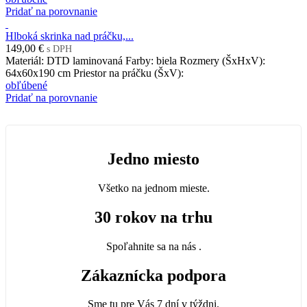
Pridať na porovnanie
Hlboká skrinka nad práčku,...
149,00 €
s DPH
Materiál: DTD laminovaná Farby: biela Rozmery (ŠxHxV):
64x60x190 cm Priestor na práčku (ŠxV):
obľúbené
Pridať na porovnanie
Jedno miesto
Všetko na jednom mieste.
30 rokov na trhu
Spoľahnite sa na nás .
Zákaznícka podpora
Sme tu pre Vás 7 dní v týždni.