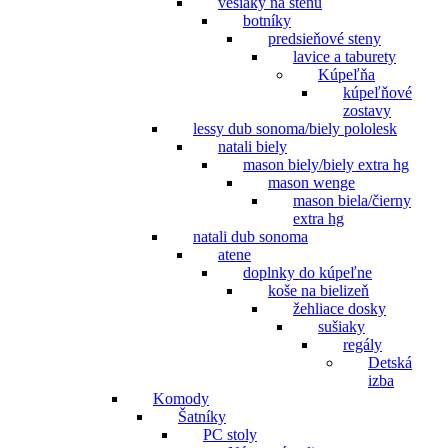
vešiaky na stenu
botníky
predsieňové steny
lavice a taburety
Kúpeľňa
kúpeľňové
zostavy
lessy dub sonoma/biely pololesk
natali biely
mason biely/biely extra hg
mason wenge
mason biela/čierny
extra hg
natali dub sonoma
atene
doplnky do kúpeľne
koše na bielizeň
žehliace dosky
sušiaky
regály
Detská
izba
Komody
Šatníky
PC stoly