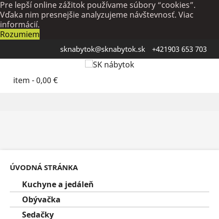
Pre lepší online zážitok používame súbory “cookies”.
Vďaka nim presnejšie analyzujeme návštevnosť.
Viac
informácií.
Rozumiem
sknabytok@sknabytok.sk
+421903 653 703
item -
0,00 €
ÚVODNÁ STRÁNKA
Kuchyne a jedáleň
Obývačka
Sedačky