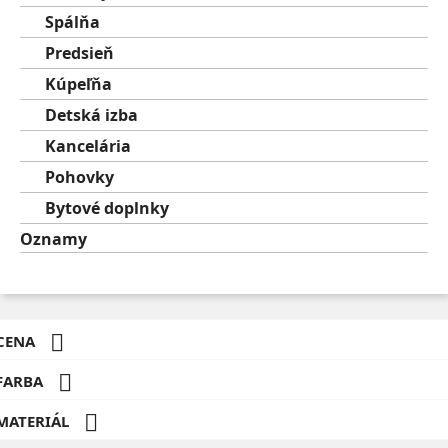
Spálňa
Predsieň
Kúpeľňa
Detská izba
Kancelária
Pohovky
Bytové doplnky
Oznamy

CENA

FARBA

MATERIÁL