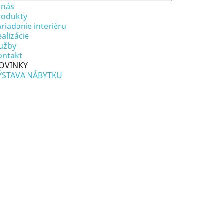
 nás
rodukty
riadanie interiéru
alizácie
lužby
ontakt
OVINKY
ÝSTAVA NÁBYTKU