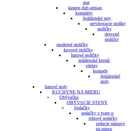
mat
langen dub artisan
komplety
Jedálenské sety
servírovacie stolíky
stoličky
drevené
stoličky
moderné stoličky
kovové stoličky
barové stoličky
jedálenské kreslá
vitríny
komody
Jedalenské
stoly
barové stoly
KUCHYNE NA MIERU
Obývačka
OBÝVACIE STENY
Sedačky
sedačky v tvare u
rohové sedačky
sedacie súpravy
na mieru