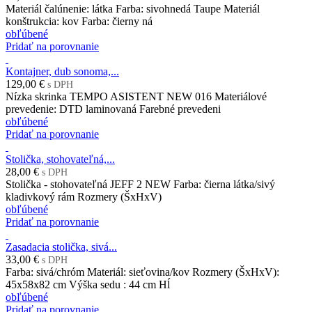
Materiál čalúnenie: látka Farba: sivohnedá Taupe Materiál
konštrukcia: kov Farba: čierny ná
obľúbené
Pridať na porovnanie
Kontajner, dub sonoma,...
129,00 €
s DPH
Nízka skrinka TEMPO ASISTENT NEW 016 Materiálové
prevedenie: DTD laminovaná Farebné prevedeni
obľúbené
Pridať na porovnanie
Stolička, stohovateľná,...
28,00 €
s DPH
Stolička - stohovateľná JEFF 2 NEW Farba: čierna látka/sivý
kladivkový rám Rozmery (ŠxHxV)
obľúbené
Pridať na porovnanie
Zasadacia stolička, sivá...
33,00 €
s DPH
Farba: sivá/chróm Materiál: sieťovina/kov Rozmery (ŠxHxV):
45x58x82 cm Výška sedu : 44 cm Hĺ
obľúbené
Pridať na porovnanie