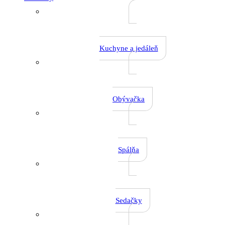
Kuchyne a jedáleň
Obývačka
Spálňa
Sedačky