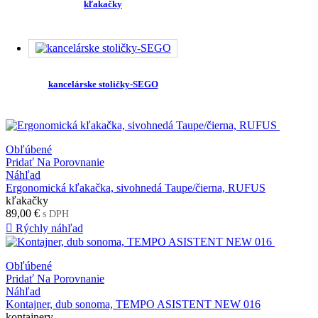
kľakačky
kancelárske stoličky-SEGO
Obľúbené
Pridať Na Porovnanie
Náhľad
Ergonomická kľakačka, sivohnedá Taupe/čierna, RUFUS
kľakačky
89,00 €
s DPH

Rýchly náhľad
Obľúbené
Pridať Na Porovnanie
Náhľad
Kontajner, dub sonoma, TEMPO ASISTENT NEW 016
kontajnery