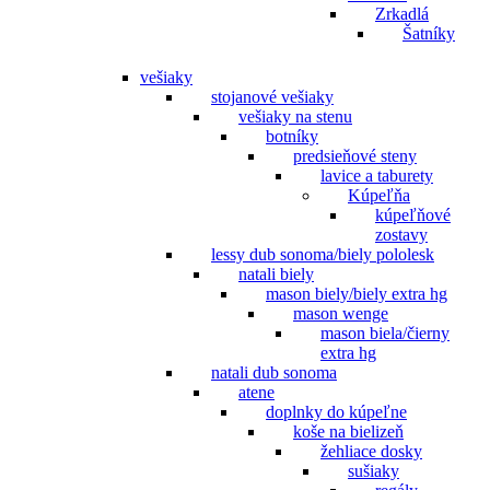
Zrkadlá
Šatníky
vešiaky
stojanové vešiaky
vešiaky na stenu
botníky
predsieňové steny
lavice a taburety
Kúpeľňa
kúpeľňové
zostavy
lessy dub sonoma/biely pololesk
natali biely
mason biely/biely extra hg
mason wenge
mason biela/čierny
extra hg
natali dub sonoma
atene
doplnky do kúpeľne
koše na bielizeň
žehliace dosky
sušiaky