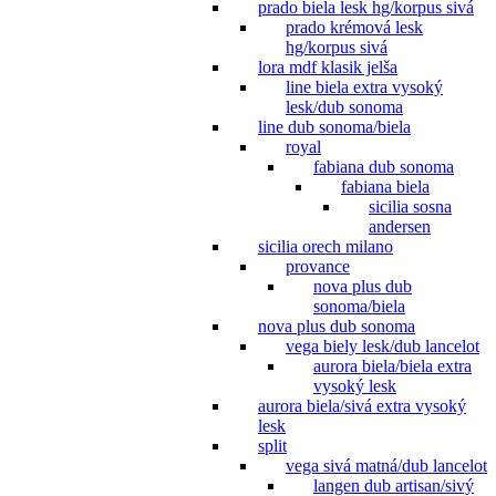
prado biela lesk hg/korpus sivá
prado krémová lesk
hg/korpus sivá
lora mdf klasik jelša
line biela extra vysoký
lesk/dub sonoma
line dub sonoma/biela
royal
fabiana dub sonoma
fabiana biela
sicilia sosna
andersen
sicilia orech milano
provance
nova plus dub
sonoma/biela
nova plus dub sonoma
vega biely lesk/dub lancelot
aurora biela/biela extra
vysoký lesk
aurora biela/sivá extra vysoký
lesk
split
vega sivá matná/dub lancelot
langen dub artisan/sivý