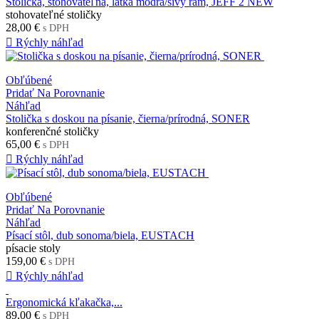
Stolička, stohovateľná, látka modrá/sivý rám, JEFF 2 NEW
stohovateľné stoličky
28,00 €
s DPH

Rýchly náhľad
Obľúbené
Pridať Na Porovnanie
Náhľad
Stolička s doskou na písanie, čierna/prírodná, SONER
konferenčné stoličky
65,00 €
s DPH

Rýchly náhľad
Obľúbené
Pridať Na Porovnanie
Náhľad
Písací stôl, dub sonoma/biela, EUSTACH
písacie stoly
159,00 €
s DPH

Rýchly náhľad
Ergonomická kľakačka,...
89,00 €
s DPH