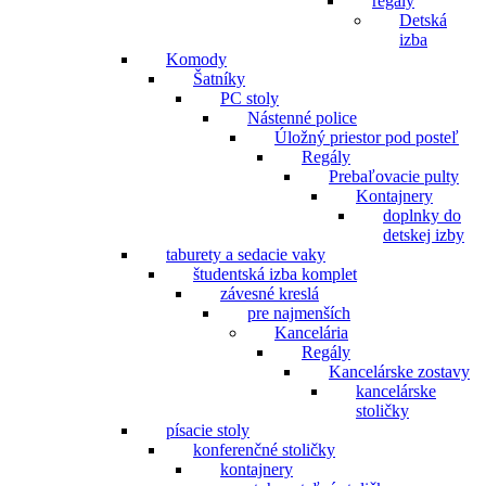
regály
Detská
izba
Komody
Šatníky
PC stoly
Nástenné police
Úložný priestor pod posteľ
Regály
Prebaľovacie pulty
Kontajnery
doplnky do
detskej izby
taburety a sedacie vaky
študentská izba komplet
závesné kreslá
pre najmenších
Kancelária
Regály
Kancelárske zostavy
kancelárske
stoličky
písacie stoly
konferenčné stoličky
kontajnery