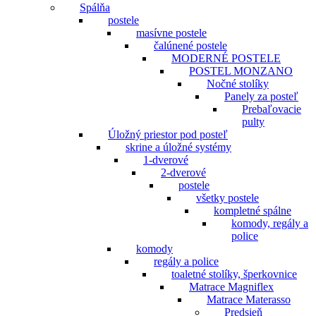
Spálňa
postele
masívne postele
čalúnené postele
MODERNÉ POSTELE
POSTEL MONZANO
Nočné stolíky
Panely za posteľ
Prebaľovacie
pulty
Úložný priestor pod posteľ
skrine a úložné systémy
1-dverové
2-dverové
postele
všetky postele
kompletné spálne
komody, regály a
police
komody
regály a police
toaletné stolíky, šperkovnice
Matrace Magniflex
Matrace Materasso
Predsieň