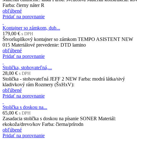
Farba: čierny náter R
obľúbené
Pridať na porovnanie
Kontajner so zámkom, dub...
179,00 €
s DPH
Štvoršuplíkový kontajner so zámkom TEMPO ASISTENT NEW
015 Materiálové prevedenie: DTD lamino
obľúbené
Pridať na porovnanie
Stolička, stohovateľná,...
28,00 €
s DPH
Stolička - stohovateľná JEFF 2 NEW Farba: modrá látka/sivý
kladivkový rám Rozmery (ŠxHxV):
obľúbené
Pridať na porovnanie
Stolička s doskou na...
65,00 €
s DPH
Zasadacia stolička s doskou na písanie SONER Materiál:
ekokoža/drevo/kov Farba: čierna/prírodn
obľúbené
Pridať na porovnanie