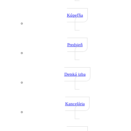
Kúpeľňa
Predsieň
Detská izba
Kancelária