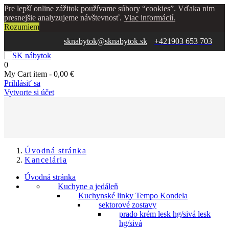
Pre lepší online zážitok používame súbory “cookies”. Vďaka nim
presnejšie analyzujeme návštevnosť.
Viac informácií.
Rozumiem
sknabytok@sknabytok.sk
+421903 653 703
0
My Cart
item -
0,00 €
Prihlásiť sa
Vytvorte si účet
Úvodná stránka
Kancelária
Úvodná stránka
Kuchyne a jedáleň
Kuchynské linky Tempo Kondela
sektorové zostavy
prado krém lesk hg/sivá lesk
hg/sivá