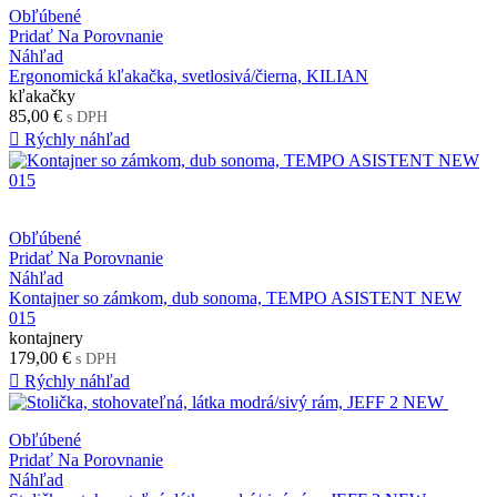
Obľúbené
Pridať Na Porovnanie
Náhľad
Ergonomická kľakačka, svetlosivá/čierna, KILIAN
kľakačky
85,00 €
s DPH

Rýchly náhľad
Obľúbené
Pridať Na Porovnanie
Náhľad
Kontajner so zámkom, dub sonoma, TEMPO ASISTENT NEW
015
kontajnery
179,00 €
s DPH

Rýchly náhľad
Obľúbené
Pridať Na Porovnanie
Náhľad