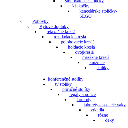
stohovateľné stoličky
kľakačky
kancelárske stoličky-
SEGO
Pohovky
Bytové doplnky
relaxačné kreslá
rozkladacie kreslá
polohovacie kreslá
hojdacie kreslá
dvojkreslá
masážne kreslá
knižnice
stolíky
konferenčné stolíky
tv stolíky
príručné stolíky
regály a police
komody
taburety a sedacie vaky
zrkadlá
rôzne
deky