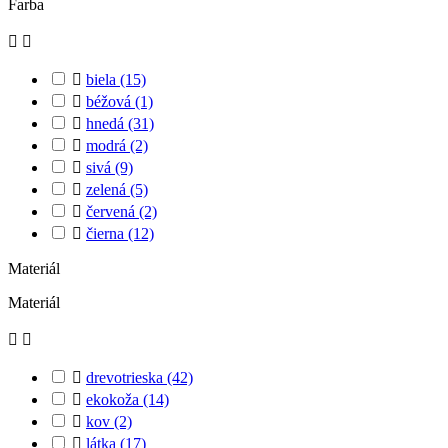
Farba



biela
(15)

béžová
(1)

hnedá
(31)

modrá
(2)

sivá
(9)

zelená
(5)

červená
(2)

čierna
(12)
Materiál
Materiál



drevotrieska
(42)

ekokoža
(14)

kov
(2)

látka
(17)