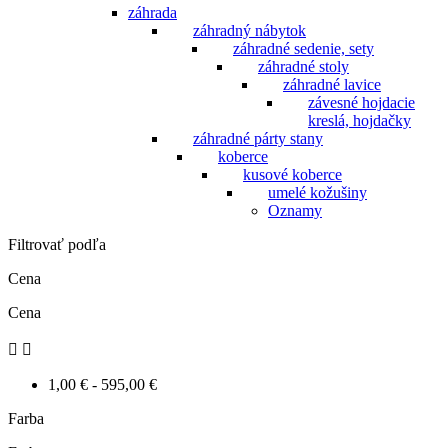
záhrada
záhradný nábytok
záhradné sedenie, sety
záhradné stoly
záhradné lavice
závesné hojdacie
kreslá, hojdačky
záhradné párty stany
koberce
kusové koberce
umelé kožušiny
Oznamy
Filtrovať podľa
Cena
Cena


1,00 € - 595,00 €
Farba