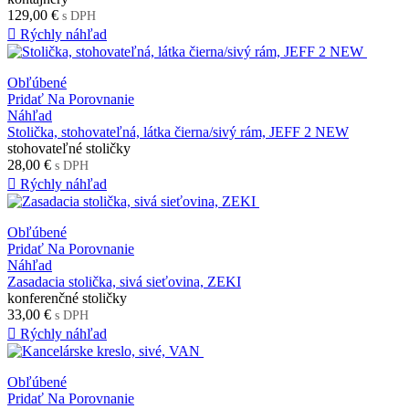
129,00 €
s DPH

Rýchly náhľad
Obľúbené
Pridať Na Porovnanie
Náhľad
Stolička, stohovateľná, látka čierna/sivý rám, JEFF 2 NEW
stohovateľné stoličky
28,00 €
s DPH

Rýchly náhľad
Obľúbené
Pridať Na Porovnanie
Náhľad
Zasadacia stolička, sivá sieťovina, ZEKI
konferenčné stoličky
33,00 €
s DPH

Rýchly náhľad
Obľúbené
Pridať Na Porovnanie