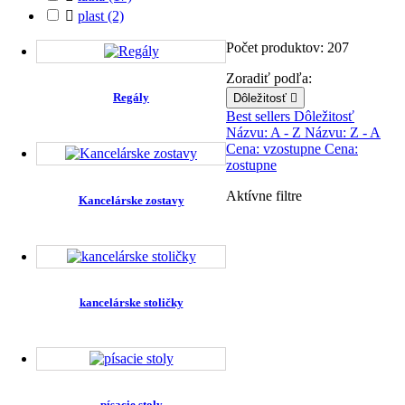

plast
(2)
Počet produktov: 207
Zoradiť podľa:
Regály
Dôležitosť

Best sellers
Dôležitosť
Názvu: A - Z
Názvu: Z - A
Cena: vzostupne
Cena:
zostupne
Aktívne filtre
Kancelárske zostavy
kancelárske stoličky
písacie stoly