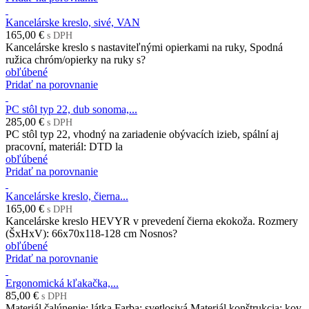
Kancelárske kreslo, sivé, VAN
165,00 €
s DPH
Kancelárske kreslo s nastaviteľnými opierkami na ruky, Spodná
ružica chróm/opierky na ruky s?
obľúbené
Pridať na porovnanie
PC stôl typ 22, dub sonoma,...
285,00 €
s DPH
PC stôl typ 22, vhodný na zariadenie obývacích izieb, spální aj
pracovní, materiál: DTD la
obľúbené
Pridať na porovnanie
Kancelárske kreslo, čierna...
165,00 €
s DPH
Kancelárske kreslo HEVYR v prevedení čierna ekokoža. Rozmery
(ŠxHxV): 66x70x118-128 cm Nosnos?
obľúbené
Pridať na porovnanie
Ergonomická kľakačka,...
85,00 €
s DPH
Materiál čalúnenie: látka Farba: svetlosivá Materiál konštrukcia: kov