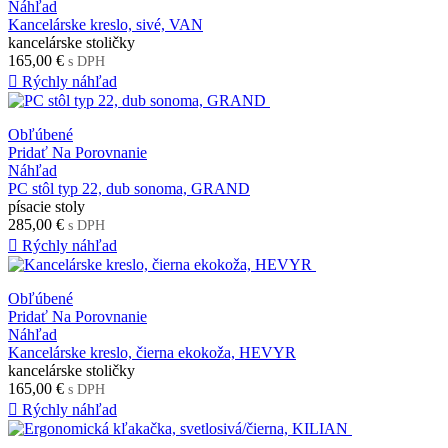
Náhľad
Kancelárske kreslo, sivé, VAN
kancelárske stoličky
165,00 €
s DPH

Rýchly náhľad
Obľúbené
Pridať Na Porovnanie
Náhľad
PC stôl typ 22, dub sonoma, GRAND
písacie stoly
285,00 €
s DPH

Rýchly náhľad
Obľúbené
Pridať Na Porovnanie
Náhľad
Kancelárske kreslo, čierna ekokoža, HEVYR
kancelárske stoličky
165,00 €
s DPH

Rýchly náhľad