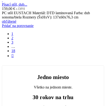
Písací stôl, dub...
159,00 €
s DPH
PC stôl EUSTACH Materiál: DTD laminovaná Farba: dub
sonoma/biela Rozmery (ŠxHxV): 137x60x76,3 cm
obľúbené
Pridať na porovnanie
1
2
3
…
18

Jedno miesto
Všetko na jednom mieste.
30 rokov na trhu