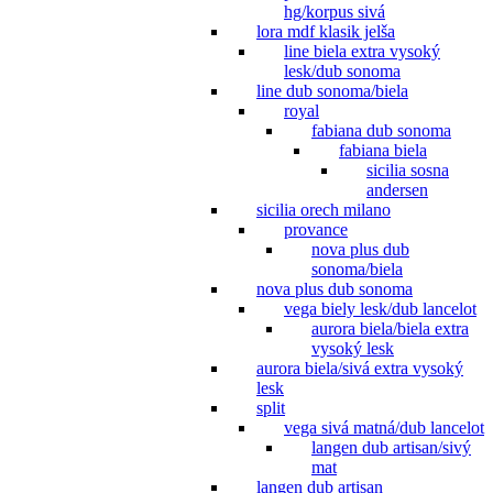
hg/korpus sivá
lora mdf klasik jelša
line biela extra vysoký
lesk/dub sonoma
line dub sonoma/biela
royal
fabiana dub sonoma
fabiana biela
sicilia sosna
andersen
sicilia orech milano
provance
nova plus dub
sonoma/biela
nova plus dub sonoma
vega biely lesk/dub lancelot
aurora biela/biela extra
vysoký lesk
aurora biela/sivá extra vysoký
lesk
split
vega sivá matná/dub lancelot
langen dub artisan/sivý
mat
langen dub artisan