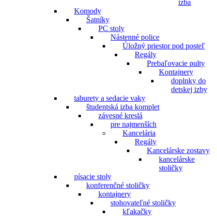
izba
Komody
Šatníky
PC stoly
Nástenné police
Úložný priestor pod posteľ
Regály
Prebaľovacie pulty
Kontajnery
doplnky do
detskej izby
taburety a sedacie vaky
študentská izba komplet
závesné kreslá
pre najmenších
Kancelária
Regály
Kancelárske zostavy
kancelárske
stoličky
písacie stoly
konferenčné stoličky
kontajnery
stohovateľné stoličky
kľakačky