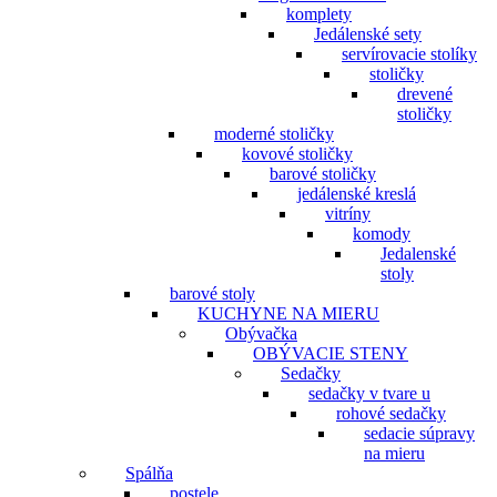
komplety
Jedálenské sety
servírovacie stolíky
stoličky
drevené
stoličky
moderné stoličky
kovové stoličky
barové stoličky
jedálenské kreslá
vitríny
komody
Jedalenské
stoly
barové stoly
KUCHYNE NA MIERU
Obývačka
OBÝVACIE STENY
Sedačky
sedačky v tvare u
rohové sedačky
sedacie súpravy
na mieru
Spálňa
postele