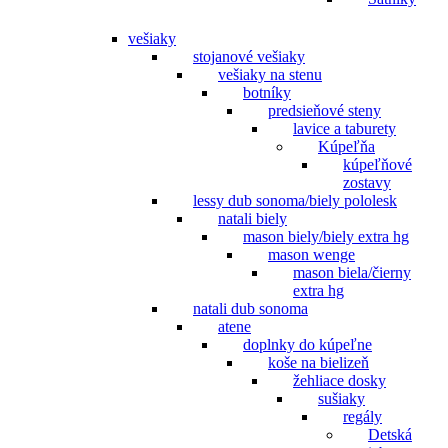
vešiaky
stojanové vešiaky
vešiaky na stenu
botníky
predsieňové steny
lavice a taburety
Kúpeľňa
kúpeľňové
zostavy
lessy dub sonoma/biely pololesk
natali biely
mason biely/biely extra hg
mason wenge
mason biela/čierny
extra hg
natali dub sonoma
atene
doplnky do kúpeľne
koše na bielizeň
žehliace dosky
sušiaky
regály
Detská