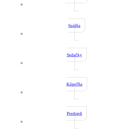
Spálňa
Sedačky
Kúpeľňa
Predsieň