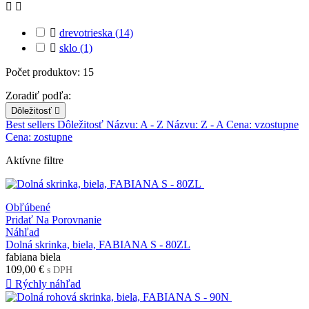



drevotrieska
(14)

sklo
(1)
Počet produktov: 15
Zoradiť podľa:
Dôležitosť

Best sellers
Dôležitosť
Názvu: A - Z
Názvu: Z - A
Cena: vzostupne
Cena: zostupne
Aktívne filtre
Obľúbené
Pridať Na Porovnanie
Náhľad
Dolná skrinka, biela, FABIANA S - 80ZL
fabiana biela
109,00 €
s DPH

Rýchly náhľad