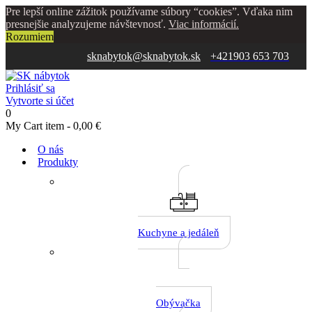
Pre lepší online zážitok používame súbory “cookies”. Vďaka nim
presnejšie analyzujeme návštevnosť.
Viac informácií.
Rozumiem
sknabytok@sknabytok.sk
+421903 653 703
Prihlásiť sa
Vytvorte si účet
0
My Cart
item -
0,00 €
O nás
Produkty
Kuchyne a jedáleň
Obývačka