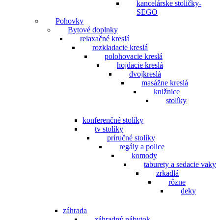
kancelárske stoličky-
SEGO
Pohovky
Bytové doplnky
relaxačné kreslá
rozkladacie kreslá
polohovacie kreslá
hojdacie kreslá
dvojkreslá
masážne kreslá
knižnice
stolíky
konferenčné stolíky
tv stolíky
príručné stolíky
regály a police
komody
taburety a sedacie vaky
zrkadlá
rôzne
deky
záhrada
záhradný nábytok