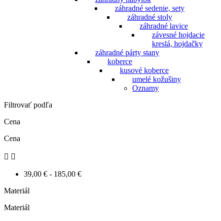
záhradné sedenie, sety
záhradné stoly
záhradné lavice
závesné hojdacie
kreslá, hojdačky
záhradné párty stany
koberce
kusové koberce
umelé kožušiny
Oznamy
Filtrovať podľa
Cena
Cena


39,00 € - 185,00 €
Materiál
Materiál