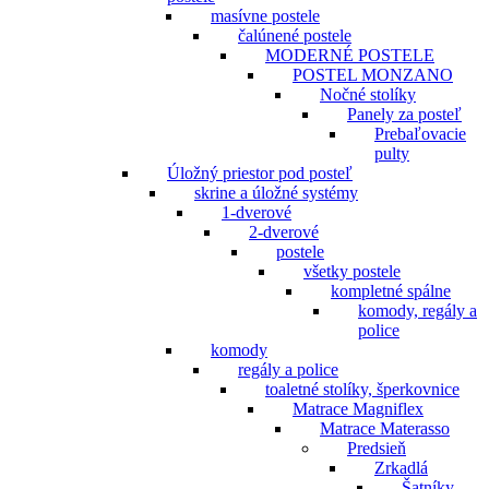
masívne postele
čalúnené postele
MODERNÉ POSTELE
POSTEL MONZANO
Nočné stolíky
Panely za posteľ
Prebaľovacie
pulty
Úložný priestor pod posteľ
skrine a úložné systémy
1-dverové
2-dverové
postele
všetky postele
kompletné spálne
komody, regály a
police
komody
regály a police
toaletné stolíky, šperkovnice
Matrace Magniflex
Matrace Materasso
Predsieň
Zrkadlá
Šatníky