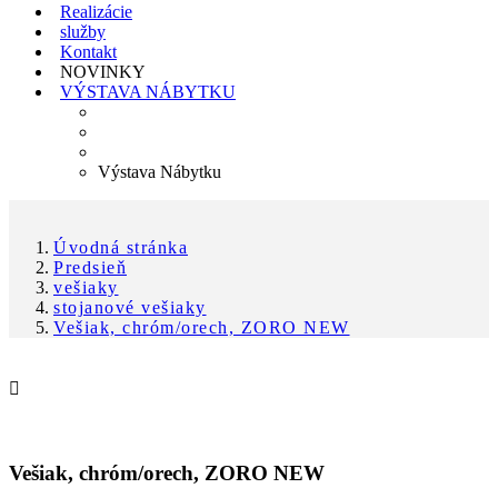
Realizácie
služby
Kontakt
NOVINKY
VÝSTAVA NÁBYTKU
Výstava Nábytku
Úvodná stránka
Predsieň
vešiaky
stojanové vešiaky
Vešiak, chróm/orech, ZORO NEW

Vešiak, chróm/orech, ZORO NEW