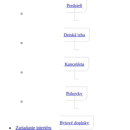
Predsieň
Detská izba
Kancelária
Pohovky
Bytové doplnky
Zariadanie interiéru