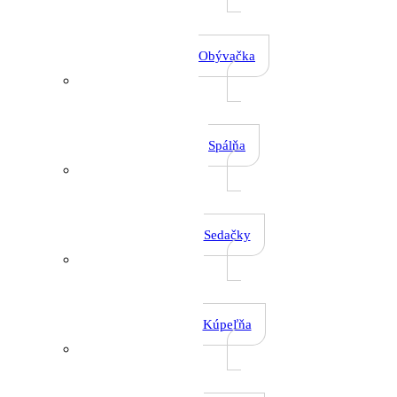
Obývačka
Spálňa
Sedačky
Kúpeľňa