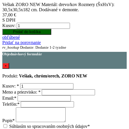
Vešiak ZORO NEW Materiál: drevo/kov Rozmery (ŠxHxV):
30,5x30,5x182 cm. Dodávané v demonte.
37,00 €
S DPH
Kusov:
Pridať do košíka
obľúbené
Pridať na porovnanie
rv_hookup
Dodanie: Dodanie 1-2 tyzdne
Objednávkový formulár
×
Produkt:
Vešiak, chróm/orech, ZORO NEW
Kusov:
*
Meno a priezvisko:
*
Email:
*
Telefón:
*
Popis
*
Súhlasím so spracovaním osobných údajov
*