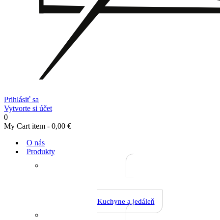
Prihlásiť sa
Vytvorte si účet
0
My Cart
item -
0,00 €
O nás
Produkty
Kuchyne a jedáleň