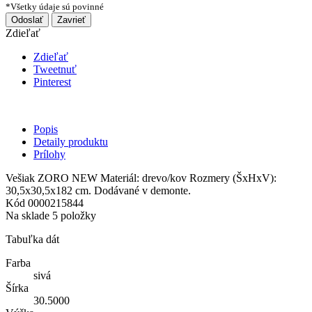
*Všetky údaje sú povinné
Odoslať
Zavrieť
Zdieľať
Zdieľať
Tweetnuť
Pinterest
Popis
Detaily produktu
Prílohy
Vešiak ZORO NEW Materiál: drevo/kov Rozmery (ŠxHxV):
30,5x30,5x182 cm. Dodávané v demonte.
Kód
0000215844
Na sklade
5 položky
Tabuľka dát
Farba
sivá
Šírka
30.5000