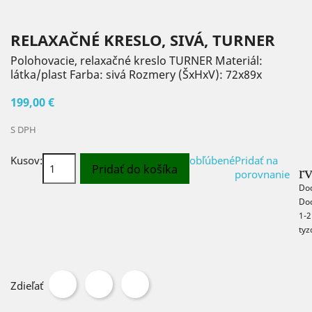
RELAXAČNÉ KRESLO, SIVÁ, TURNER
Polohovacie, relaxačné kreslo TURNER Materiál:
látka/plast Farba: sivá Rozmery (ŠxHxV): 72x89x
199,00 €
S DPH
Kusov:
obľúbené
Pridať na
Pridať do košíka
r
porovnanie
Do
Do
1-2
tyz
Zdieľať