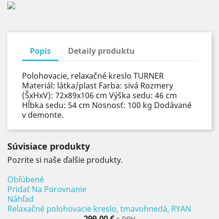
Popis
Detaily produktu
Polohovacie, relaxačné kreslo TURNER
Materiál: látka/plast Farba: sivá Rozmery
(ŠxHxV): 72x89x106 cm Výška sedu: 46 cm
Hĺbka sedu: 54 cm Nosnosť: 100 kg Dodávané
v demonte.
Súvisiace produkty
Pozrite si naše ďalšie produkty.
Obľúbené
Pridať Na Porovnanie
Náhľad
Relaxačné polohovacie kreslo, tmavohnedá, RYAN
299,00 €
s DPH