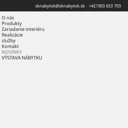
sknabytok@sknabytok.sk
+421903 653 703
O nás
Produkty
Zariadanie interiéru
Realizácie
služby
Kontakt
NOVINKY
VÝSTAVA NÁBYTKU