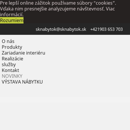
Pre lepší online zážitok používame súbory “cookies”.
Vďaka nim presnejšie analyzujeme návštevnosť.
Viac
informácií.
Rozumiem
sknabytok@sknabytok.sk
+421903 653 703
O nás
Produkty
Zariadanie interiéru
Realizácie
služby
Kontakt
NOVINKY
VÝSTAVA NÁBYTKU