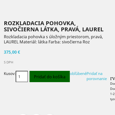
ROZKLADACIA POHOVKA,
SIVOČIERNA LÁTKA, PRAVÁ, LAUREL
Rozkladacia pohovka s úložným priestorom, pravá,
LAUREL Materiál: látka Farba: sivočierna Roz
375,00 €
S DPH
Kusov:
obľúbené
Pridať na
Pridať do košíka
r
porovnanie
Do
Do
1-2
tyz