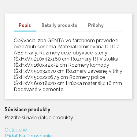
Popis
Detaily produktu
Prílohy
Obývacia izba GENTA vo farebnom prevedení
biela/dub sonoma. Materiál laminovaná DTD a
ABS hrany. Rozmery celej obývacej steny
(ŠxHxV): 210x42x180 cm Rozmery RTV stolíka
(ŠxHxV): 160x42x32 cm Rozmery komody
(ŠxHxV): 50x32x70 cm Rozmery závesnej vitríny
(ŠxHxV): 50x22x67,5 cm Rozmery police
(ŠxHxV): 60x18x20 cm Hrúbka materiálu: 16 mm
Dodávané v demonte
Súvisiace produkty
Pozrite si naše ďalšie produkty.
Obľúbené
Pridať Na Porovnanie