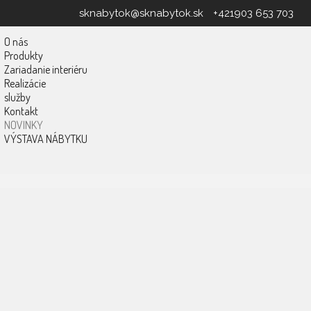
sknabytok@sknabytok.sk
+421903 653 703
O nás
Produkty
Zariadanie interiéru
Realizácie
služby
Kontakt
NOVINKY
VÝSTAVA NÁBYTKU