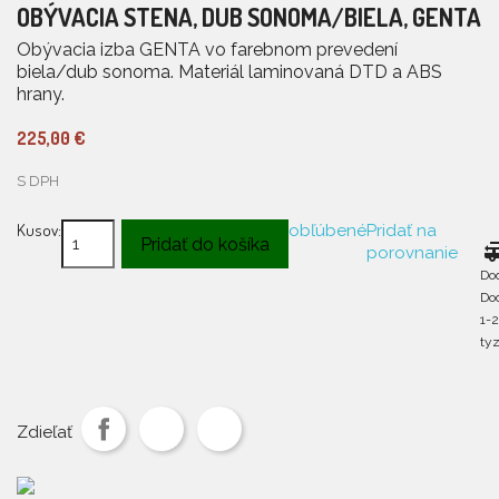
OBÝVACIA STENA, DUB SONOMA/BIELA, GENTA
Obývacia izba GENTA vo farebnom prevedení
biela/dub sonoma. Materiál laminovaná DTD a ABS
hrany.
225,00 €
S DPH
Kusov:
obľúbené
Pridať na
Pridať do košíka
rv_hoo
porovnanie
Do
Do
1-
ty
Zdieľať