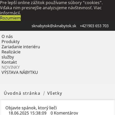
Pre lepší online zážitok používame súbory “cookies”.
Vďaka nim presnejšie analyzujeme návštevnosť.
Viac
informácií.
Rozumiem
sknabytok@sknabytok.sk
+421903 653 703
O nás
Produkty
Zariadanie interiéru
Realizácie
služby
Kontakt
NOVINKY
VÝSTAVA NÁBYTKU
Úvodná stránka
Všetky
Objavte spánok, ktorý lieči
18.06.2025 15:38:09
0 Komentárov