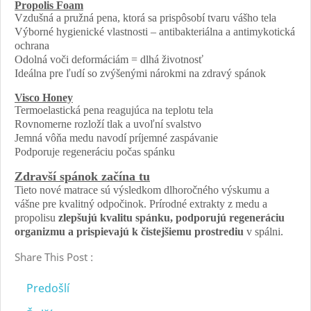
Propolis Foam
Vzdušná a pružná pena, ktorá sa prispôsobí tvaru vášho tela
Výborné hygienické vlastnosti – antibakteriálna a antimykotická
ochrana
Odolná voči deformáciám = dlhá životnosť
Ideálna pre ľudí so zvýšenými nárokmi na zdravý spánok
Visco Honey
Termoelastická pena reagujúca na teplotu tela
Rovnomerne rozloží tlak a uvoľní svalstvo
Jemná vôňa medu navodí príjemné zaspávanie
Podporuje regeneráciu počas spánku
Zdravší spánok začína tu
Tieto nové matrace sú výsledkom dlhoročného výskumu a
vášne pre kvalitný odpočinok. Prírodné extrakty z medu a
propolisu
zlepšujú kvalitu spánku, podporujú regeneráciu
organizmu a prispievajú k čistejšiemu prostrediu
v spálni.
Share This Post :
Predošlí