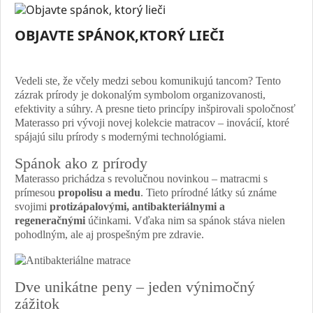
OBJAVTE SPÁNOK,KTORÝ LIEČI
Vedeli ste, že včely medzi sebou komunikujú tancom? Tento
zázrak prírody je dokonalým symbolom organizovanosti,
efektivity a súhry. A presne tieto princípy inšpirovali spoločnosť
Materasso pri vývoji novej kolekcie matracov – inovácií, ktoré
spájajú silu prírody s modernými technológiami.
Spánok ako z prírody
Materasso prichádza s revolučnou novinkou – matracmi s
prímesou
propolisu a medu
. Tieto prírodné látky sú známe
svojimi
protizápalovými, antibakteriálnymi a
regeneračnými
účinkami. Vďaka nim sa spánok stáva nielen
pohodlným, ale aj prospešným pre zdravie.
Dve unikátne peny – jeden výnimočný
zážitok