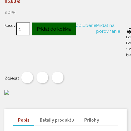
115,00 €
S DPH
Kusov:
obľúbené
Pridať na
Pridať do košíka
rv_hoo
porovnanie
Do
Do
1-
ty
Zdieľať
Popis
Detaily produktu
Prílohy