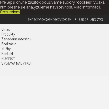
Pre lepší online zážitok používame súbory “cookies”. Vďaka
nim presnejšie analyzujeme návštevnosť.
Viac informácií.
Rozumiem
sknabytok@sknabytok.sk
+421903 653 703
O nás
Produkty
Zariadanie interiéru
Realizácie
služby
Kontakt
NOVINKY
VÝSTAVA NÁBYTKU